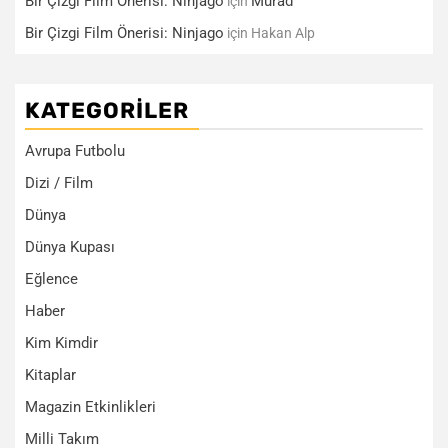
Bir Çizgi Film Önerisi: Ninjago
Murad
için
Bir Çizgi Film Önerisi: Ninjago
için
Hakan Alp
KATEGORILER
Avrupa Futbolu
Dizi / Film
Dünya
Dünya Kupası
Eğlence
Haber
Kim Kimdir
Kitaplar
Magazin Etkinlikleri
Milli Takım