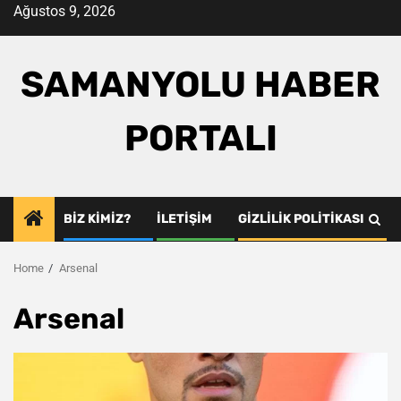
Skip
Ağustos 9, 2026
to
content
SAMANYOLU HABER
PORTALI
BIZ KIMIZ?
İLETIŞIM
GIZLILIK POLITIKASI
Home
Arsenal
Arsenal