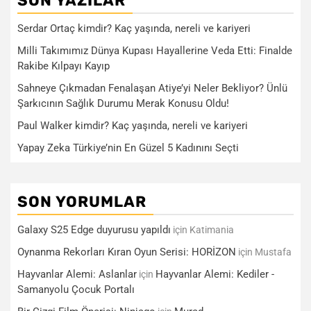
SON YAZILAR
Serdar Ortaç kimdir? Kaç yaşında, nereli ve kariyeri
Milli Takımımız Dünya Kupası Hayallerine Veda Etti: Finalde
Rakibe Kılpayı Kayıp
Sahneye Çıkmadan Fenalaşan Atiye’yi Neler Bekliyor? Ünlü
Şarkıcının Sağlık Durumu Merak Konusu Oldu!
Paul Walker kimdir? Kaç yaşında, nereli ve kariyeri
Yapay Zeka Türkiye’nin En Güzel 5 Kadınını Seçti
SON YORUMLAR
Galaxy S25 Edge duyurusu yapıldı
için
Katimania
Oynanma Rekorları Kıran Oyun Serisi: HORİZON
için
Mustafa
Hayvanlar Alemi: Aslanlar
Hayvanlar Alemi: Kediler -
için
Samanyolu Çocuk Portalı