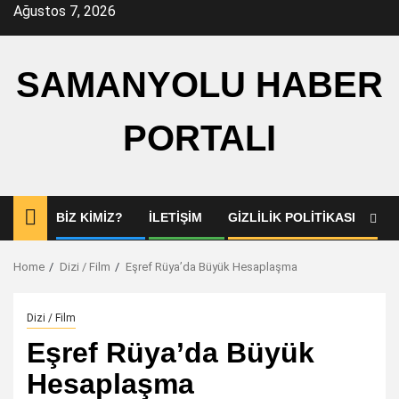
Skip
Ağustos 7, 2026
to
content
SAMANYOLU HABER
PORTALI
BIZ KIMIZ?
İLETIŞIM
GIZLILIK POLITIKASI
Home
Dizi / Film
Eşref Rüya’da Büyük Hesaplaşma
Dizi / Film
Eşref Rüya’da Büyük
Hesaplaşma