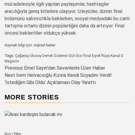
mücadelesiyle ilgili yapılan paylaşımlar, hashtagler
aracılığıyla geniş kitlelere ulaşıyor. İzleyiciler, dizinin final
bölümünü sabırsızlıkla beklerken, sosyal medyadaki bu canlı
tartışma ortamı dizinin popülerliğini daha da artırıyor. Final
öncesi beklentiler oldukça yüksek.
Kaynak bilgi için:
orijinal haber
Tags:
Çağatay Ulusoy
Demet Özdemir
Dizi
Dizi Final
Eşref Rüya
Kanal D
Magazin
Post
Previous
Emel Sayın’dan Sevenlerini Üzen Haber
Next
İrem Helvacıoğlu Kızına Kendi Soyadını Verdi!
navigation
‘İstediğim Gibi Oldu’ Açıklaması Olay Yarattı
MORE STORIES
Dizi / Film