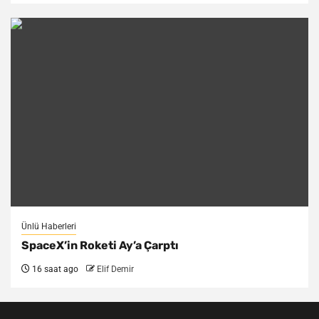
Ünlü Haberleri
SpaceX’in Roketi Ay’a Çarptı
16 saat ago
Elif Demir