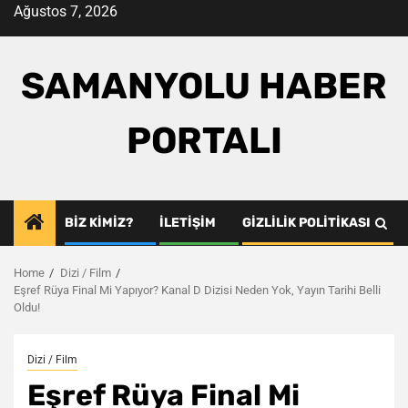
Skip
Ağustos 7, 2026
to
content
SAMANYOLU HABER
PORTALI
BIZ KIMIZ?
İLETIŞIM
GIZLILIK POLITIKASI
Home
Dizi / Film
Eşref Rüya Final Mi Yapıyor? Kanal D Dizisi Neden Yok, Yayın Tarihi Belli
Oldu!
Dizi / Film
Eşref Rüya Final Mi