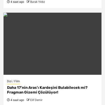
4 saat ago
Burak Yıldız
Dizi / Film
Daha 17’nin Aras’ı Kardeşini Bulabilecek mi?
Fragman Gizemi Çözülüyor!
4 saat ago
Elif Demir