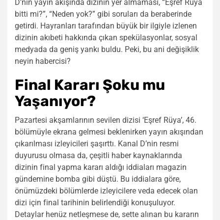
D’nin yayın akışında dizinin yer almaması, “Eşref Rüya
bitti mi?”, “Neden yok?” gibi soruları da beraberinde
getirdi. Hayranları tarafından büyük bir ilgiyle izlenen
dizinin akıbeti hakkında çıkan spekülasyonlar, sosyal
medyada da geniş yankı buldu. Peki, bu ani değişiklik
neyin habercisi?
Final Kararı Şoku mu
Yaşanıyor?
Pazartesi akşamlarının sevilen dizisi ‘Eşref Rüya’, 46.
bölümüyle ekrana gelmesi beklenirken yayın akışından
çıkarılması izleyicileri şaşırttı. Kanal D’nin resmi
duyurusu olmasa da, çeşitli haber kaynaklarında
dizinin final yapma kararı aldığı iddiaları magazin
gündemine bomba gibi düştü. Bu iddialara göre,
önümüzdeki bölümlerde izleyicilere veda edecek olan
dizi için final tarihinin belirlendiği konuşuluyor.
Detaylar henüz netleşmese de, sette alınan bu kararın