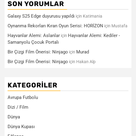
SON YORUMLAR
Galaxy S25 Edge duyurusu yapıldı
için
Katimania
Oynanma Rekorları Kıran Oyun Serisi: HORİZON
için
Mustafa
Hayvanlar Alemi: Aslanlar
Hayvanlar Alemi: Kediler -
için
Samanyolu Çocuk Portalı
Bir Çizgi Film Önerisi: Ninjago
Murad
için
Bir Çizgi Film Önerisi: Ninjago
için
Hakan Alp
KATEGORILER
Avrupa Futbolu
Dizi / Film
Dünya
Dünya Kupası