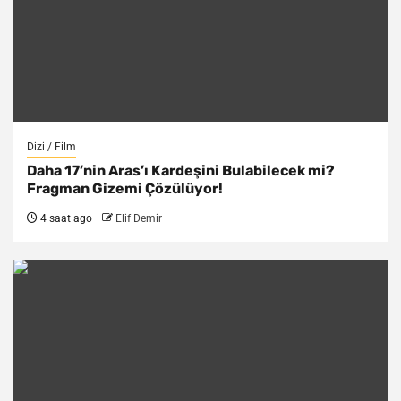
Dizi / Film
Daha 17’nin Aras’ı Kardeşini Bulabilecek mi?
Fragman Gizemi Çözülüyor!
4 saat ago
Elif Demir