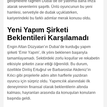
gelişmelere rağmen Dubai’de bir yatırıma daha imza
atarak sevenlerini şaşırttı. Ünlü oyuncunun bu yeni
hamlesi, servetiyle de dudak uçuklatırken,
kariyerindeki bu farklı adımlar merak konusu oldu.
Yeni Yapım Şirketi
Beklentileri Karşılamadı
Engin Altan Düzyatan’ın Dubai’de kurduğu yapım
şirketi ‘Emir Yapım’, ilk yılını beklenen başarıyla
tamamlayamadı. Sektördeki zorlu koşullar ve rekabetin
etkisiyle şirketin zarar ettiği öğrenildi. Bu durum,
özellikle Diriliş Ertuğrul ve Barbaroslar Akdeniz’in
Kılıcı gibi projelerle adını altın harflerle yazdıran
oyuncu için sürpriz oldu. Yapımcılık alanındaki ilk
deneyiminin finansal olarak beklentilerin altında
kalması, hayranları arasında da konuşulan konuların
başında geldi.