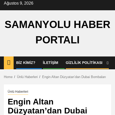
Skip
Ağustos 9, 2026
to
content
SAMANYOLU HABER
PORTALI
BIZ KIMIZ?
İLETIŞIM
GIZLILIK POLITIKASI
Home
Ünlü Haberleri
Engin Altan Düzyatan’dan Dubai Bombaları
Ünlü Haberleri
Engin Altan
Düzyatan’dan Dubai