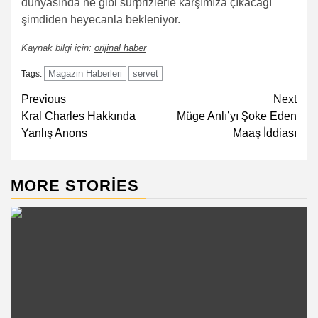
dünyasında ne gibi sürprizlerle karşımıza çıkacağı
şimdiden heyecanla bekleniyor.
Kaynak bilgi için:
orijinal haber
Magazin Haberleri
servet
Tags:
Post
Previous
Next
Kral Charles Hakkında
Müge Anlı’yı Şoke Eden
navigation
Yanlış Anons
Maaş İddiası
MORE STORIES