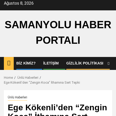
Skip
Ağustos 8, 2026
to
content
SAMANYOLU HABER
PORTALI
BIZ KIMIZ?
İLETIŞIM
GIZLILIK POLITIKASI
Home
Ünlü Haberleri
Ege Kökenli’den “Zengin Koca” İthamına Sert Tepki
Ünlü Haberleri
Ege Kökenli’den “Zengin