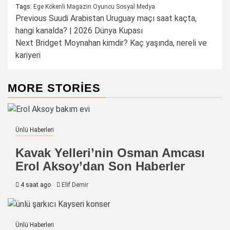
Tags:
Ege Kökenli
Magazin
Oyuncu
Sosyal Medya
Post
Previous
Suudi Arabistan Uruguay maçı saat kaçta,
hangi kanalda? | 2026 Dünya Kupası
navigation
Next
Bridget Moynahan kimdir? Kaç yaşında, nereli ve
kariyeri
MORE STORIES
Ünlü Haberleri
Kavak Yelleri’nin Osman Amcası
Erol Aksoy’dan Son Haberler
4 saat ago
Elif Demir
Ünlü Haberleri