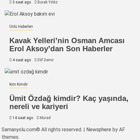
3 saat ago
Burak Yıldız
Ünlü Haberleri
Kavak Yelleri’nin Osman Amcası
Erol Aksoy’dan Son Haberler
4 saat ago
Elif Demir
Kim Kimdir
Ümit Özdağ kimdir? Kaç yaşında,
nereli ve kariyeri
14 saat ago
Murad
Samanyolu.com© All rights reserved.
|
Newsphere
by AF
themes.