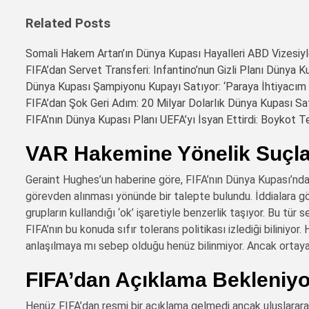
Related Posts
Somali Hakem Artan’ın Dünya Kupası Hayalleri ABD Vizesiyl
FIFA’dan Servet Transferi: Infantino’nun Gizli Planı Dünya 
Dünya Kupası Şampiyonu Kupayı Satıyor: ‘Paraya İhtiyacım 
FIFA’dan Şok Geri Adım: 20 Milyar Dolarlık Dünya Kupası Satı
FIFA’nın Dünya Kupası Planı UEFA’yı İsyan Ettirdi: Boykot T
VAR Hakemine Yönelik Suçl
Geraint Hughes’un haberine göre, FIFA’nın Dünya Kupası’nda
görevden alınması yönünde bir talepte bulundu. İddialara g
grupların kullandığı ‘ok’ işaretiyle benzerlik taşıyor. Bu tü
FIFA’nın bu konuda sıfır tolerans politikası izlediği biliniyor
anlaşılmaya mı sebep olduğu henüz bilinmiyor. Ancak ortaya a
FIFA’dan Açıklama Bekleniyo
Henüz FIFA’dan resmi bir açıklama gelmedi ancak uluslararas