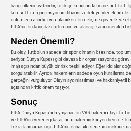
hangi ülkenin vatandaşı olduğu konusunda henüz net bir bilg
küresel bir organizasyonun itibarını zedeleyebilecek niteli
önlemlerin alındığı vurgulanırken, bu gelişme güvenlik ve eti
FIFA’nın bu konudaki tutumunu ve alacağı kararı merakla bek
Neden Önemli?
Bu olay, futbolun sadece bir spor olmanın ötesinde, toplums
seriyor. Dünya Kupası gibi devasa bir organizasyonda görev 
imajı açısından büyük bir risk teşkil ediyor. Eğer iddialar d
sorgulatabilir. Ayrıca, hakemlerin sadece oyun kurallarına d
gerçeğini vurguluyor. Olayın aydınlatılması ve hakkaniyetli bir 
açısından kritik önem taşıyor.
Sonuç
FIFA Dünya Kupası’nda yaşanan bu VAR hakemi olayı, futbol
ve FIFA’nın vereceği karar, hem hakemin kariyeri hem de turn
tekrarlanmaması için FIFA’nın daha sıkı denetim mekanizmalar