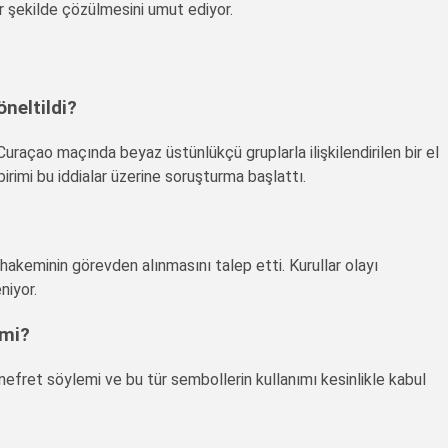
r şekilde çözülmesini umut ediyor.
neltildi?
raçao maçında beyaz üstünlükçü gruplarla ilişkilendirilen bir el
birimi bu iddialar üzerine soruşturma başlattı.
akeminin görevden alınmasını talep etti. Kurullar olayı
niyor.
 mi?
 nefret söylemi ve bu tür sembollerin kullanımı kesinlikle kabul