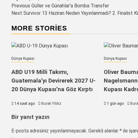
Post
Previous
Güller ve Günahlar’a Bomba Transfer
Next
Survivor 13 Haziran Neden Yayınlanmadı? 2. Finalist 
navigation
MORE STORIES
Dünya Kupası
Dünya Kupası
ABD U19 Milli Takımı,
Oliver Bauma
Guatemala’yı Devirerek 2027 U-
Nagelsmann İ
20 Dünya Kupası’na Göz Kırptı
Kupası Kadro
14 saat ago
Burak Yıldız
1 gün ago
Bura
Bir yanıt yazın
E-posta adresiniz yayınlanmayacak.
Gerekli alanlar
*
ile işar