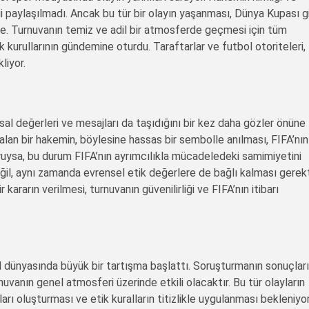
i paylaşılmadı. Ancak bu tür bir olayın yaşanması, Dünya Kupası g
kte. Turnuvanın temiz ve adil bir atmosferde geçmesi için tüm
k kurullarının gündemine oturdu. Taraftarlar ve futbol otoriteleri,
liyor.
al değerleri ve mesajları da taşıdığını bir kez daha gözler önüne
alan bir hakemin, böylesine hassas bir sembolle anılması, FIFA’nın
oğruysa, bu durum FIFA’nın ayrımcılıkla mücadeledeki samimiyetini
eğil, aynı zamanda evrensel etik değerlere de bağlı kalması gerekt
kararın verilmesi, turnuvanın güvenilirliği ve FIFA’nın itibarı
 dünyasında büyük bir tartışma başlattı. Soruşturmanın sonuçları
uvanın genel atmosferi üzerinde etkili olacaktır. Bu tür olayların
ı oluşturması ve etik kuralların titizlikle uygulanması bekleniyor