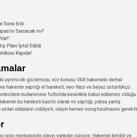
e Sona Erdi
Kupası’nı Sarsacak mı?
Var!’
ş Planı İptal Edildi
ehlikesi Kapıda!
amalar
ki ayrımcılık gözlemcisi, söz konusu VAR hakeminin derhal
öre hakemin yaptığı el hareketi, neo-Nazi ve beyaz üstünlükçü
r sembollerin kullanımının futbolda kesinlikle kabul edilemez olduğu
. Hakemin bu hareketi kasıtlı olarak mı yaptığı, yoksa yanlış
tılan iddiaların ciddiyeti, olayın hemen soruşturulmasını gerektir
r
ı spor medyasında olayın yankıları sürüyor. Hakemin kimliği ve