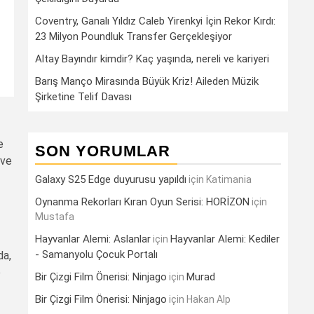
Coventry, Ganalı Yıldız Caleb Yirenkyi İçin Rekor Kırdı:
23 Milyon Poundluk Transfer Gerçekleşiyor
Altay Bayındır kimdir? Kaç yaşında, nereli ve kariyeri
Barış Manço Mirasında Büyük Kriz! Aileden Müzik
Şirketine Telif Davası
e
SON YORUMLAR
 ve
Galaxy S25 Edge duyurusu yapıldı
için
Katimania
Oynanma Rekorları Kıran Oyun Serisi: HORİZON
için
Mustafa
Hayvanlar Alemi: Aslanlar
Hayvanlar Alemi: Kediler
için
- Samanyolu Çocuk Portalı
da,
e
Bir Çizgi Film Önerisi: Ninjago
Murad
için
Bir Çizgi Film Önerisi: Ninjago
için
Hakan Alp