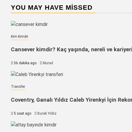
YOU MAY HAVE MISSED
Kim Kimdir
Cansever kimdir? Kaç yaşında, nereli ve kariyer
56 dakika ago
Murad
Transfer
Coventry, Ganalı Yıldız Caleb Yirenkyi İçin Rek
5 saat ago
Burak Yıldız