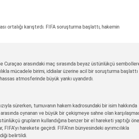
sı ortalığı karıştırdı. FIFA soruşturma başlattı, hakemin
ile Curaçao arasındaki maç sırasında beyaz üstünlükçü semboller
ılıkla mücadele birimi, iddialar üzerine acil bir soruşturma başlattı
n hassas atmosferinde büyük yankı uyandırdı.
ızıyla sürerken, turnuvanın hakem kadrosundaki bir isim hakkında
çao arasında oynanan ve büyük bir çekişmeye sahne olan karşılaşma
tünlükçü grupların kullandığına benzer bir el hareketi yaptığı ön
, FIFA’yı harekete geçirdi. FIFA’nın bünyesindeki ayrımcılıkla
ği belirtildi.