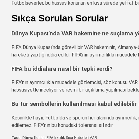
Futbolseverler, bu hassas konunun en kısa sürede şeffaf bi
Sıkça Sorulan Sorular
Dünya Kupası’nda VAR hakemine ne suçlama yö
FIFA Dünya Kupası’nda görevli bir VAR hakeminin, Almanya-Cu
hareketi yaptığı iddia edildi. FIFA’nın ayrımcılıkla mücadele 
FIFA bu iddialara nasıl bir tepki verdi?
FIFA’nın ayrımcılıkla mücadele gözlemcisi, söz konusu VAR h
hassasiyetle inceliyor ve resmi bir açıklama yapılması bekle
Bu tür sembollerin kullanılması kabul edilebilir
Kesinlikle hayır. Futbolda ve sporun her alanında ayrımcılık,
edilemez. FIFA’nın bu konudaki toleransı sıfırdır.
Tags:
Dünya Kupası
FIFA
Irkçılık
Spor Haberleri
VAR