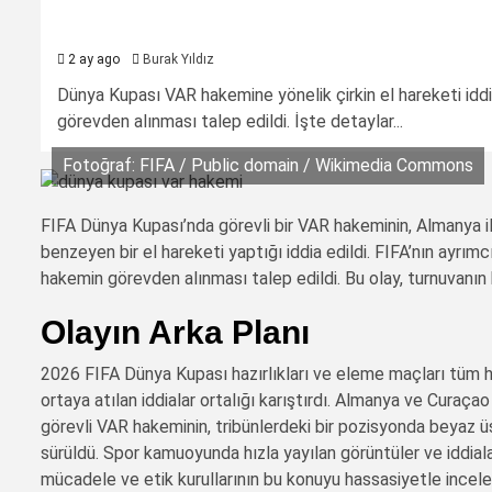
2 ay ago
Burak Yıldız
Dünya Kupası VAR hakemine yönelik çirkin el hareketi iddia
görevden alınması talep edildi. İşte detaylar...
Fotoğraf: FIFA / Public domain / Wikimedia Commons
FIFA Dünya Kupası’nda görevli bir VAR hakeminin, Almanya 
benzeyen bir el hareketi yaptığı iddia edildi. FIFA’nın ayrımc
hakemin görevden alınması talep edildi. Bu olay, turnuvanı
Olayın Arka Planı
2026 FIFA Dünya Kupası hazırlıkları ve eleme maçları tüm h
ortaya atılan iddialar ortalığı karıştırdı. Almanya ve Cura
görevli VAR hakeminin, tribünlerdeki bir pozisyonda beyaz üs
sürüldü. Spor kamuoyunda hızla yayılan görüntüler ve iddialar
mücadele ve etik kurullarının bu konuyu hassasiyetle inceledi