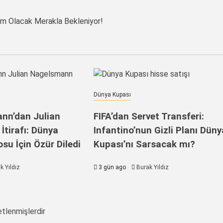
Kim Olacak Merakla Bekleniyor!
Dünya Kupası
nn’dan Julian
FIFA’dan Servet Transferi:
tirafı: Dünya
Infantino’nun Gizli Planı Düny
su İçin Özür Diledi
Kupası’nı Sarsacak mı?
k Yıldız
3 gün ago
Burak Yıldız
etlenmişlerdir