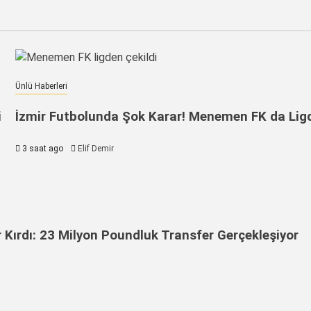
Ünlü Haberleri
i
İzmir Futbolunda Şok Karar! Menemen FK da Ligd
3 saat ago
Elif Demir
or Kırdı: 23 Milyon Poundluk Transfer Gerçekleşiyor