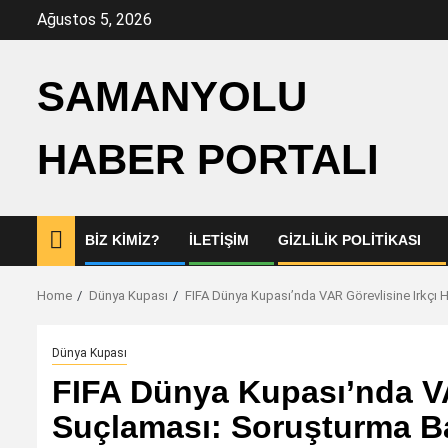
Skip
Ağustos 5, 2026
to
content
SAMANYOLU
HABER PORTALI
BIZ KIMIZ?
İLETIŞIM
GIZLILIK POLITIKASI
Home
Dünya Kupası
FIFA Dünya Kupası’nda VAR Görevlisine Irkçı 
Dünya Kupası
FIFA Dünya Kupası’nda VA
Suçlaması: Soruşturma Ba