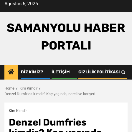
Skip
Ağustos 6, 2026
to
content
SAMANYOLU HABER
PORTALI
BIZ KIMIZ?
İLETIŞIM
GIZLILIK POLITIKASI
Home
Kim Kimdir
Denzel Dumfries kimdir? Kaç yaşında, nereli ve kariyeri
Kim Kimdir
Denzel Dumfries