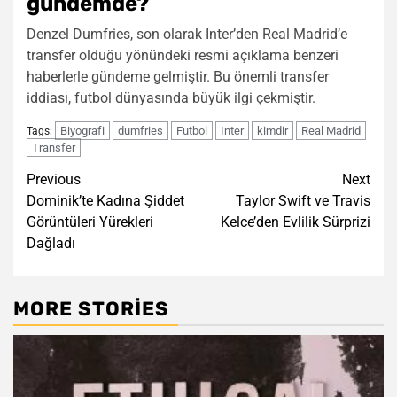
gündemde?
Denzel Dumfries, son olarak Inter’den Real Madrid’e
transfer olduğu yönündeki resmi açıklama benzeri
haberlerle gündeme gelmiştir. Bu önemli transfer
iddiası, futbol dünyasında büyük ilgi çekmiştir.
Biyografi
dumfries
Futbol
Inter
kimdir
Real Madrid
Tags:
Transfer
Post
Previous
Next
Dominik’te Kadına Şiddet
Taylor Swift ve Travis
navigation
Görüntüleri Yürekleri
Kelce’den Evlilik Sürprizi
Dağladı
MORE STORIES