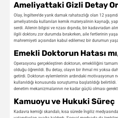
Ameliyattaki Gizli Detay Or
Olay, İngiltere’de yarık damak rahatsızlığı olan 12 yaşınd
ameliyatında kullanılan kemik materyalinin kaynağı, yap
serdi. Ailenin bilgisi ve rızası dışında, bir kadavradan 
ilgili doktoru zor durumda bırakırken, aile fertlerinin yaş
mahremiyeti açısından kabul edilemez bir durumun yaşan
Emekli Doktorun Hatası mı,
Operasyonu gerçekleştiren doktorun, emekliliğini tamam
olduğu öğrenildi. Bu detay, olayın bir ihmal mi yoksa da
getirdi. Doktorun eylemlerinin ardındaki motivasyonun ne
kullanıldığı konusunda soruşturma başlatıldığı belirtildi
denetim mekanizmalarının ne kadar güçlü olması gerektiğ
Kamuoyu ve Hukuki Süreç
Kadavra kemiği skandalı, kısa sürede İngiliz medyasında 
vatandaşları ayağa kaldırdı. Sosyal medyada da tepkiler