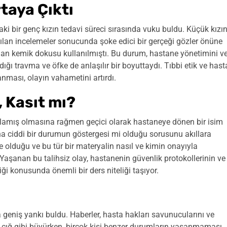
taya Çıktı
aki bir genç kızın tedavi süreci sırasında vuku buldu. Küçük kızı
ılan incelemeler sonucunda şoke edici bir gerçeği gözler önüne
alınan kemik dokusu kullanılmıştı. Bu durum, hastane yönetimini v
adığı travma ve öfke de anlaşılır bir boyuttaydı. Tıbbi etik ve hast
ması, olayın vahametini artırdı.
 Kasıt mı?
lamış olmasına rağmen geçici olarak hastaneye dönen bir isim
ha ciddi bir durumun göstergesi mi olduğu sorusunu akıllara
 olduğu ve bu tür bir materyalin nasıl ve kimin onayıyla
. Yaşanan bu talihsiz olay, hastanenin güvenlik protokollerinin ve
i konusunda önemli bir ders niteliği taşıyor.
geniş yankı buldu. Haberler, hasta hakları savunucularını ve
 çığ gibi büyürken, birçok kişi benzer durumların yaşanmaması