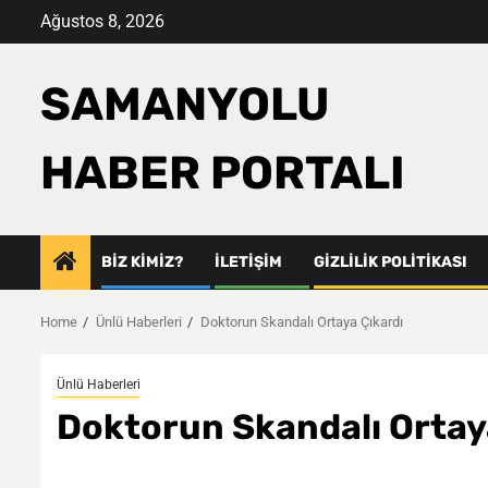
Skip
Ağustos 8, 2026
to
content
SAMANYOLU
HABER PORTALI
BIZ KIMIZ?
İLETIŞIM
GIZLILIK POLITIKASI
Home
Ünlü Haberleri
Doktorun Skandalı Ortaya Çıkardı
Ünlü Haberleri
Doktorun Skandalı Ortay