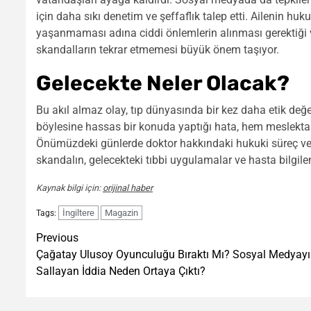
için daha sıkı denetim ve şeffaflık talep etti. Ailenin hu
yaşanmaması adına ciddi önlemlerin alınması gerektiği vu
skandalların tekrar etmemesi büyük önem taşıyor.
Gelecekte Neler Olacak?
Bu akıl almaz olay, tıp dünyasında bir kez daha etik değe
böylesine hassas bir konuda yaptığı hata, hem meslektaşl
Önümüzdeki günlerde doktor hakkındaki hukuki süreç ve 
skandalın, gelecekteki tıbbi uygulamalar ve hasta bilgile
Kaynak bilgi için:
orijinal haber
İngiltere
Magazin
Tags:
Post
Previous
Çağatay Ulusoy Oyunculuğu Bıraktı Mı? Sosyal Medyayı
navigation
Sallayan İddia Neden Ortaya Çıktı?