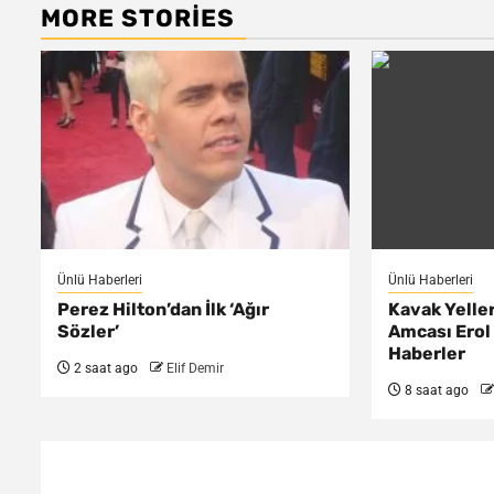
MORE STORIES
Ünlü Haberleri
Ünlü Haberleri
Perez Hilton’dan İlk ‘Ağır
Kavak Yelle
Sözler’
Amcası Erol
Haberler
2 saat ago
Elif Demir
8 saat ago