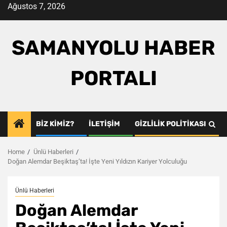
Skip
Ağustos 7, 2026
to
content
SAMANYOLU HABER
PORTALI
BIZ KIMIZ?
İLETIŞIM
GIZLILIK POLITIKASI
Home
Ünlü Haberleri
Doğan Alemdar Beşiktaş’ta! İşte Yeni Yıldızın Kariyer Yolculuğu
Ünlü Haberleri
Doğan Alemdar