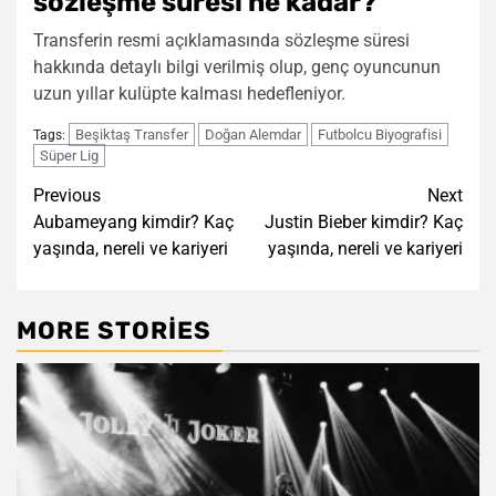
sözleşme süresi ne kadar?
Transferin resmi açıklamasında sözleşme süresi
hakkında detaylı bilgi verilmiş olup, genç oyuncunun
uzun yıllar kulüpte kalması hedefleniyor.
Beşiktaş Transfer
Doğan Alemdar
Futbolcu Biyografisi
Tags:
Süper Lig
Post
Previous
Next
Aubameyang kimdir? Kaç
Justin Bieber kimdir? Kaç
navigation
yaşında, nereli ve kariyeri
yaşında, nereli ve kariyeri
MORE STORIES