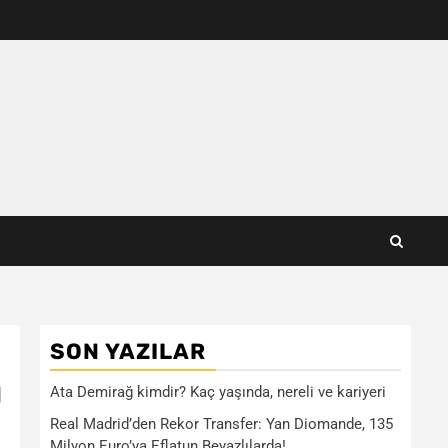
SON YAZILAR
ı
Ata Demirağ kimdir? Kaç yaşında, nereli ve kariyeri
Real Madrid’den Rekor Transfer: Yan Diomande, 135
Milyon Euro’ya Eflatun Beyazlılarda!