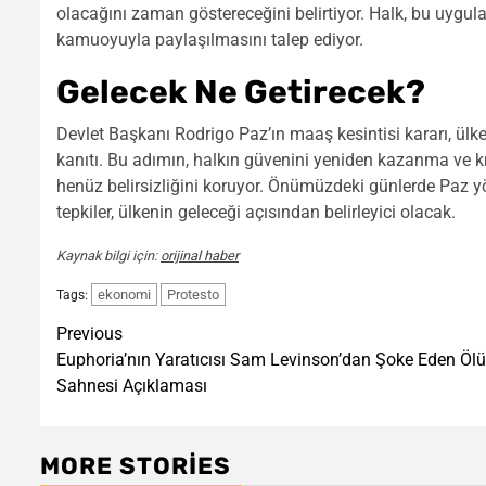
olacağını zaman göstereceğini belirtiyor. Halk, bu uygul
kamuoyuyla paylaşılmasını talep ediyor.
Gelecek Ne Getirecek?
Devlet Başkanı Rodrigo Paz’ın maaş kesintisi kararı, ül
kanıtı. Bu adımın, halkın güvenini yeniden kazanma ve 
henüz belirsizliğini koruyor. Önümüzdeki günlerde Paz yö
tepkiler, ülkenin geleceği açısından belirleyici olacak.
Kaynak bilgi için:
orijinal haber
ekonomi
Protesto
Tags:
Post
Previous
Euphoria’nın Yaratıcısı Sam Levinson’dan Şoke Eden Öl
navigation
Sahnesi Açıklaması
MORE STORIES