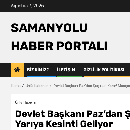
Skip
Ağustos 7, 2026
to
content
SAMANYOLU
HABER PORTALI
BIZ KIMIZ?
İLETIŞIM
GIZLILIK POLITIKASI
Home
Ünlü Haberleri
Devlet Başkanı Paz’dan Şaşırtan Karar! Maaşınd
Ünlü Haberleri
Devlet Başkanı Paz’dan Ş
Yarıya Kesinti Geliyor