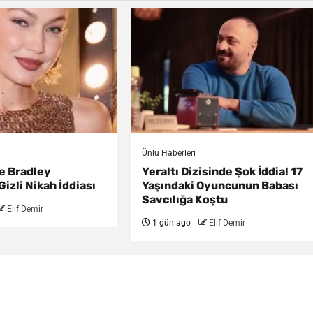
Ünlü Haberleri
ve Bradley
Yeraltı Dizisinde Şok İddia! 17
izli Nikah İddiası
Yaşındaki Oyuncunun Babası
Savcılığa Koştu
Elif Demir
1 gün ago
Elif Demir