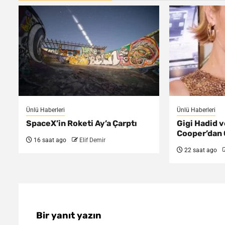
Ünlü Haberleri
Ünlü Haberleri
SpaceX’in Roketi Ay’a Çarptı
Gigi Hadid 
Cooper’dan G
16 saat ago
Elif Demir
22 saat ago
Bir yanıt yazın