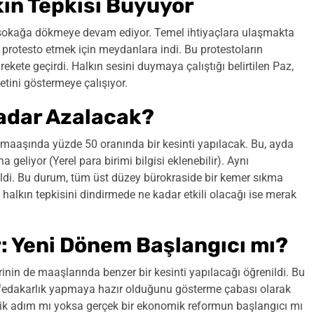
kın Tepkisi Büyüyor
ı sokağa dökmeye devam ediyor. Temel ihtiyaçlara ulaşmakta
 protesto etmek için meydanlara indi. Bu protestoların
ekete geçirdi. Halkın sesini duymaya çalıştığı belirtilen Paz,
tini göstermeye çalışıyor.
adar Azalacak?
 maaşında yüzde 50 oranında bir kesinti yapılacak. Bu, ayda
eliyor (Yerel para birimi bilgisi eklenebilir). Aynı
irildi. Bu durum, tüm üst düzey bürokraside bir kemer sıkma
 halkın tepkisini dindirmede ne kadar etkili olacağı ise merak
: Yeni Dönem Başlangıcı mı?
erinin de maaşlarında benzer bir kesinti yapılacağı öğrenildi. Bu
 fedakarlık yapmaya hazır olduğunu gösterme çabası olarak
bolik adım mı yoksa gerçek bir ekonomik reformun başlangıcı mı