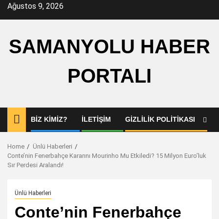
Skip
Ağustos 9, 2026
to
content
SAMANYOLU HABER
PORTALI
BIZ KIMIZ?
İLETIŞIM
GIZLILIK POLITIKASI
Home
Ünlü Haberleri
Conte’nin Fenerbahçe Kararını Mourinho Mu Etkiledi? 15 Milyon Euro’luk
Sır Perdesi Aralandı!
Ünlü Haberleri
Conte’nin Fenerbahçe