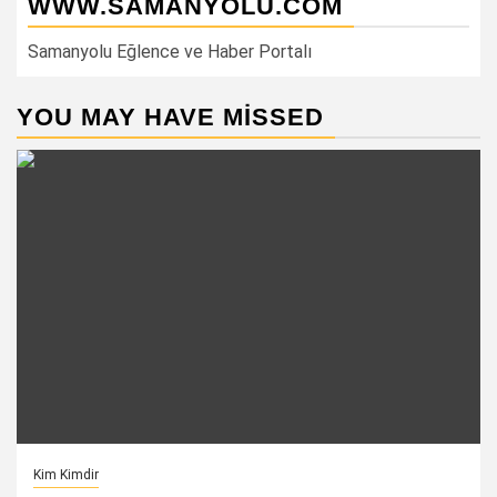
WWW.SAMANYOLU.COM
Samanyolu Eğlence ve Haber Portalı
YOU MAY HAVE MISSED
Kim Kimdir