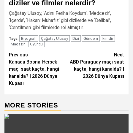
diziler ve filmler nelerdir?
Çağatay Ulusoy, ‘Adını Feriha Koydum’, ‘Medcezir’,
‘İçerde’, ‘Hakan: Muhafız’ gibi dizilerde ve ‘Delibal’,
‘Centilmen’ gibi filmlerde rol almıştır.
Biyografi
Çağatay Ulusoy
Dizi
Gündem
kimdir
Tags:
Magazin
Oyuncu
Post
Previous
Next
Kanada Bosna-Hersek
ABD Paraguay maçı saat
navigation
maçı saat kaçta, hangi
kaçta, hangi kanalda? |
kanalda? | 2026 Dünya
2026 Dünya Kupası
Kupası
MORE STORIES