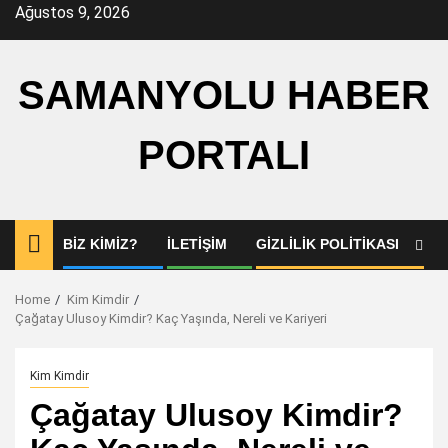
Skip
Ağustos 9, 2026
to
content
SAMANYOLU HABER
PORTALI
BIZ KIMIZ?
İLETIŞIM
GIZLILIK POLITIKASI
Home
Kim Kimdir
Çağatay Ulusoy Kimdir? Kaç Yaşında, Nereli ve Kariyeri
Kim Kimdir
Çağatay Ulusoy Kimdir?