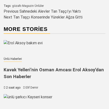
Tags:
gözaltı
Magazin
Ünlüler
Post
Previous
Sahnedeki Alevler Tan Taşçı’yı Yaktı
Next
Tan Taşçı Konserinde Yürekler Ağza Gitti
navigation
MORE STORIES
Ünlü Haberleri
Kavak Yelleri’nin Osman Amcası Erol Aksoy’dan
Son Haberler
2 saat ago
Elif Demir