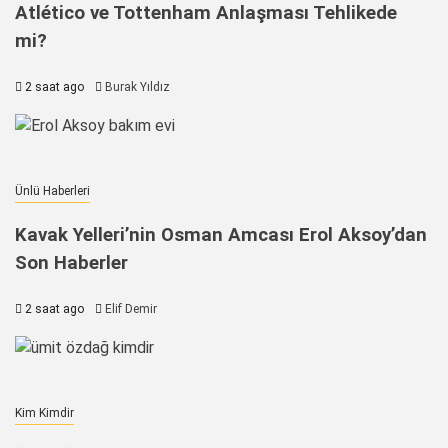
Atlético ve Tottenham Anlaşması Tehlikede
mi?
2 saat ago
Burak Yıldız
Ünlü Haberleri
Kavak Yelleri’nin Osman Amcası Erol Aksoy’dan
Son Haberler
2 saat ago
Elif Demir
Kim Kimdir