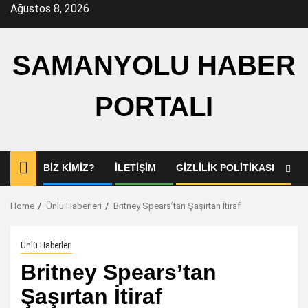
Skip
Ağustos 8, 2026
to
content
SAMANYOLU HABER
PORTALI
BIZ KIMIZ?
İLETIŞIM
GIZLILIK POLITIKASI
Home
Ünlü Haberleri
Britney Spears’tan Şaşırtan İtiraf
Ünlü Haberleri
Britney Spears’tan
Şaşırtan İtiraf