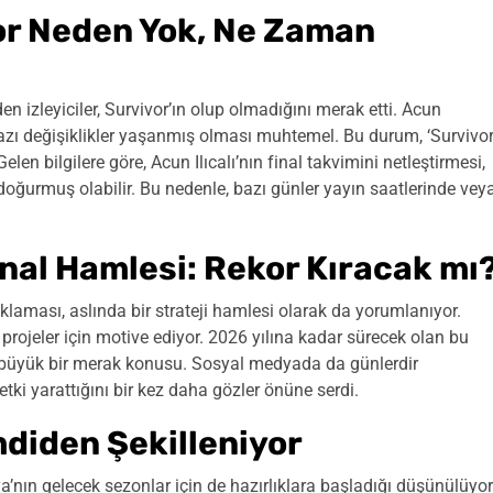
vor Neden Yok, Ne Zaman
izleyiciler, Survivor’ın olup olmadığını merak etti. Acun
 bazı değişiklikler yaşanmış olması muhtemel. Bu durum, ‘Survivo
n bilgilere göre, Acun Ilıcalı’nın final takvimini netleştirmesi,
doğurmuş olabilir. Bu nedenle, bazı günler yayın saatlerinde vey
nal Hamlesi: Rekor Kıracak mı
açıklaması, aslında bir strateji hamlesi olarak da yorumlanıyor.
ı projeler için motive ediyor. 2026 yılına kadar sürecek olan bu
büyük bir merak konusu. Sosyal medyada da günlerdir
etki yarattığını bir kez daha gözler önüne serdi.
mdiden Şekilleniyor
a’nın gelecek sezonlar için de hazırlıklara başladığı düşünülüyor