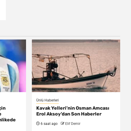
Ünlü Haberleri
çin
Kavak Yelleri’nin Osman Amcası
e
Erol Aksoy’dan Son Haberler
hlikede
6 saat ago
Elif Demir