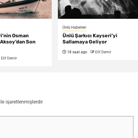
Ünlü Haberleri
ri’nin Osman
Ünlü Şarkıcı Kayseri’yi
 Aksoy’dan Son
Sallamaya Geliyor
18 saat ago
Elif Demir
Elif Demir
ile işaretlenmişlerdir