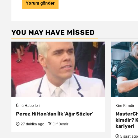
YOU MAY HAVE MISSED
Ünlü Haberleri
Kim Kimdir
Perez Hilton’dan İlk ‘Ağır Sözler’
MasterCh
kimdir? K
27 dakika ago
Elif Demir
kariyeri
5 saat ago