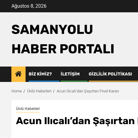
Skip
Ağustos 8, 2026
to
content
SAMANYOLU
HABER PORTALI
BIZ KIMIZ?
İLETIŞIM
GIZLILIK POLITIKASI
Home
Ünlü Haberleri
Acun Ilıcalı’dan Şaşırtan Final Kararı
Ünlü Haberleri
Acun Ilıcalı’dan Şaşırtan 