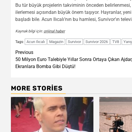
Bu tür büyük projelerin takviminin önceden belirlenmes
ilerlemesi açısından büyük önem taşıyor. Hayranlar, yen
başladı bile. Acun Ilıcalı’nın bu hamlesi, Survivor’ın tel
Kaynak bilgi için:
orijinal haber
Acun Ilıcalı
Magazin
Survivor
Survivor 2026
TV8
Yarı
Tags:
Post
Previous
50 Milyon Euro Talebiyle Yıllar Sonra Ortaya Çıkan Ajdar
navigation
Ekranlara Bomba Gibi Düştü!
MORE STORIES