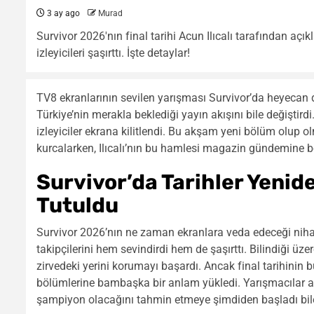
3 ay ago
Murad
Survivor 2026'nın final tarihi Acun Ilıcalı tarafından açık
izleyicileri şaşırttı. İşte detaylar!
TV8 ekranlarının sevilen yarışması Survivor’da heyecan do
Türkiye’nin merakla beklediği yayın akışını bile değiştirdi
izleyiciler ekrana kilitlendi. Bu akşam yeni bölüm olup ol
kurcalarken, Ilıcalı’nın bu hamlesi magazin gündemine 
Survivor’da Tarihler Yenide
Tutuldu
Survivor 2026’nın ne zaman ekranlara veda edeceği nihayet
takipçilerini hem sevindirdi hem de şaşırttı. Bilindiği üz
zirvedeki yerini korumayı başardı. Ancak final tarihinin 
bölümlerine bambaşka bir anlam yükledi. Yarışmacılar a
şampiyon olacağını tahmin etmeye şimdiden başladı bil