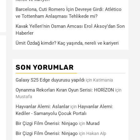
Barcelona, Cuti Romero İçin Devreye Girdi: Atlético
ve Tottenham Anlaşması Tehlikede mi?
Kavak Yelleri’nin Osman Amcası Erol Aksoy’dan Son
Haberler
Ümit Özdağ kimdir? Kaç yaşında, nereli ve kariyeri
SON YORUMLAR
Galaxy S25 Edge duyurusu yapıldı
için
Katimania
Oynanma Rekorları Kıran Oyun Serisi: HORİZON
için
Mustafa
Hayvanlar Alemi: Aslanlar
Hayvanlar Alemi:
için
Kediler - Samanyolu Çocuk Portalı
Bir Çizgi Film Önerisi: Ninjago
Murad
için
Bir Çizgi Film Önerisi: Ninjago
için
Hakan Alp