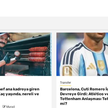
Transfer
ef ana kadroya giren
Barcelona, Cuti Romero İ
aç yaşında, nereli ve
Devreye Girdi: Atlético v
Tottenham Anlaşması Te
mi?
Murad