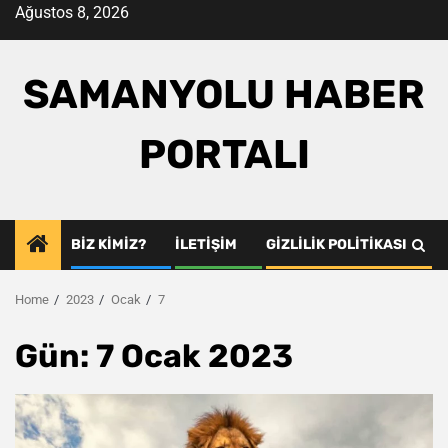
Skip
Ağustos 8, 2026
to
content
SAMANYOLU HABER
PORTALI
BIZ KIMIZ?
İLETIŞIM
GIZLILIK POLITIKASI
Home
2023
Ocak
7
Gün:
7 Ocak 2023